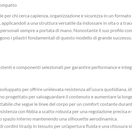
compatto
 per chi cerca capienza, organizzazione e sicurezza in un formato 
 applicandoli a una struttura versatile da indossare in vita o a traco
personali sempre a portata di mano. Nonostante il suo profilo co
mangono i pilastri fondamentali di questo modello di grande successo.
istenti e componenti selezionati per garantire performance e integr
viluppato per offrire un’elevata resistenza all’usura quotidiana, id
no progettato per salvaguardare il contenuto e aumentare la longev
tabile che segue le linee del corpo per un comfort costante durante
esistenza con fibbia a scatto robusta per una regolazione precisa e 
o lo spazio interno mantenendo una silhouette aerodinamica.
 cordini tirazip in tessuto per un’apertura fluida e una chiusura si