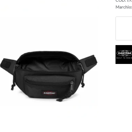
COD:
EK
Marchio