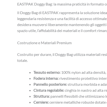
EASTPAK Doggy Bag: la massima praticità in formato 
Il Doggy Bag di EASTPAK rappresenta la soluzione ideale
leggendaria resistenza e una facilità di accesso ottimale,
desidera muoversi liberamente mantenendo gli oggetti 
spazio utile, l’affidabilità dei materiali e il comfort ri
Costruzione e Materiali Premium
Costruito per durare, il Doggy Bag utilizza materiali res
totale.
Tessuto esterno:
100% nylon ad alta densità, s
Fodera interna:
rivestimento protettivo inter
Pannello posteriore:
struttura morbida e adat
Cintura regolabile:
cinghia in nastro ad alta r
Struttura:
pannelli flessibili che ottimizzan
Cerniere:
cerniere metalliche robuste dotate di