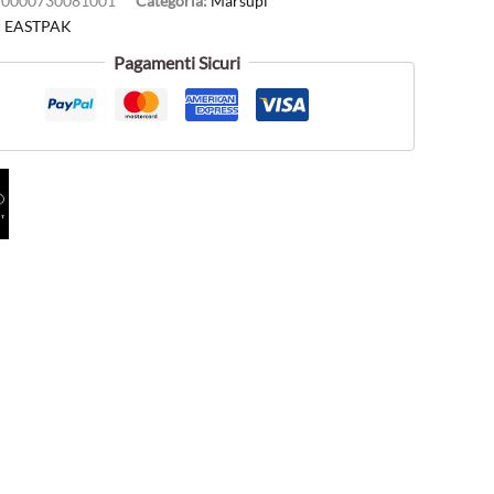
0000730081001
Categoria:
Marsupi
:
EASTPAK
Pagamenti Sicuri