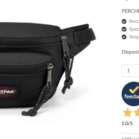
PERCHE
Reso
Sped
Ship
Disponib
EASTPA
DOGGY
BAG
Black
quantità
5,0
/5