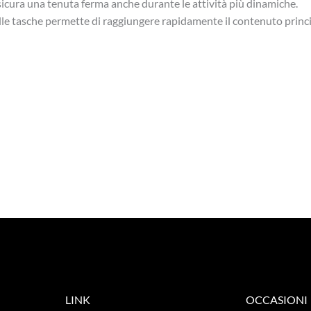
sicura una tenuta ferma anche durante le attività più dinamiche.
elle tasche permette di raggiungere rapidamente il contenuto princ
LINK
OCCASIONI