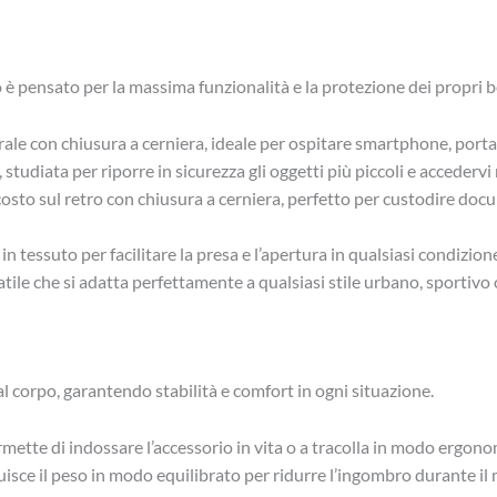
o è pensato per la massima funzionalità e la protezione dei propri b
e con chiusura a cerniera, ideale per ospitare smartphone, portafo
 studiata per riporre in sicurezza gli oggetti più piccoli e accederv
to sul retro con chiusura a cerniera, perfetto per custodire docume
 in tessuto per facilitare la presa e l’apertura in qualsiasi condizion
atile che si adatta perfettamente a qualsiasi stile urbano, sportivo 
l corpo, garantendo stabilità e comfort in ogni situazione.
mette di indossare l’accessorio in vita o a tracolla in modo ergono
isce il peso in modo equilibrato per ridurre l’ingombro durante i