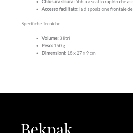
Chiusura sicura:
fibbia a scatto rapido che as
Accesso facilitato:
la disposizione frontale d
Specifiche Tecniche
Volume:
3 litri
Peso:
150 g
Dimensioni:
18 x 27 x 9 cm