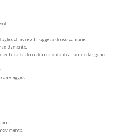
eni.
glio, chiavi e altri oggetti di uso comune.
i rapidamente.
nti, carte di credito o contanti al sicuro da sguardi
e.
o da viaggio.
mico.
l movimento.