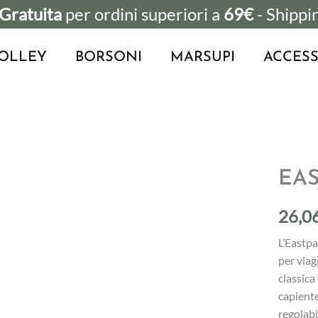
Gratuita
per ordini superiori a
69€
- Shippi
OLLEY
BORSONI
MARSUPI
ACCESS
EAS
26,0
L’Eastpa
per viag
classica
capiente
regolabi